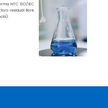
norma NTC ISO/IEC
oro residual libre
cia).